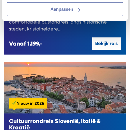
Aanpassen
Ervaar de magie van Kroatië tijdens deze
comfortabele busrondreis langs historische
steden, kristalheldere...
Vanaf
1.199,-
Bekijk reis
Nieuw in 2026
Cultuurrondreis Slovenië, Italië &
Kroatië