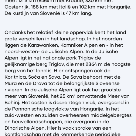
meet 1213 km (546km met Kroatië, 330 km met
Oostenrijk, 188 km met Italië en 102 km met Hongarije.
De kustlijn van Slovenië is 47 km lang.
Ondanks het relatief kleine oppervlak kent het land
grote verschillen in het landschap. In het noorden
liggen de Karawanken, Kamniker Alpen en - in het
noord-westen- de Julische Alpen. In de Julische
Alpen ligt in het nationale park Triglav de
gelijknamige berg Triglav, die met 2864 m de hoogste
berg van het land is. Hier ontspringen ook de
Koritnica, Soča en Sava. De Sava behoort met de
Mura en de Drava tot de belangrijkste Sloveense
rivieren. In de Julische Alpen ligt ook het grootste
meer van Slovenië, het 25 km² omvattende Meer van
Bohinj. Het oosten is daarentegen vlak, overgaand in
de Pannonische laagvlakte van Hongarije. In het
zuid-westen en zuiden overheersen middelgebergtes
en heuvellandschappen, die overgaan in de
Dinarische Alpen. Hier is vaak sprake van een
karstlandschap met de kenmerkende periodieke