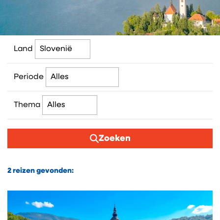
Land
Periode
Thema
Zoeken
2
reizen gevonden: