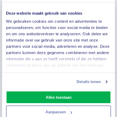
Ljubljana: Ontdek de charmante hoofdstad van
Slovenië met zijn levendige pleinen, historische
Deze website maakt gebruik van cookies
gebouwen en gezellige cafés. Bezoek het
We gebruiken cookies om content en advertenties te
imposante kasteel van Ljubljana en geniet van
het uitzicht over de stad.
personaliseren, om functies voor social media te bieden
en om ons websiteverkeer te analyseren. Ook delen we
informatie over uw gebruik van onze site met onze
Postojna: Verken de wereldberoemde Postojna-
partners voor social media, adverteren en analyse. Deze
grot, een van de grootste karstgrotten ter
partners kunnen deze gegevens combineren met andere
wereld. Bewonder de indrukwekkende
informatie die u aan ze heeft verstrekt of die ze hebben
stalactieten en stalagmieten tijdens een
verzameld op basis van uw gebruik van hun services.
spannende rondleiding.
Details tonen
Bled: Bezoek het sprookjesachtige meer van
Bled, bekend om zijn pittoreske eiland met een
kerk en het middeleeuwse kasteel dat hoog
Alles toestaan
boven het meer uittorent. Maak een boottocht
naar het eiland en geniet van het
adembenemende uitzicht.
Aanpassen