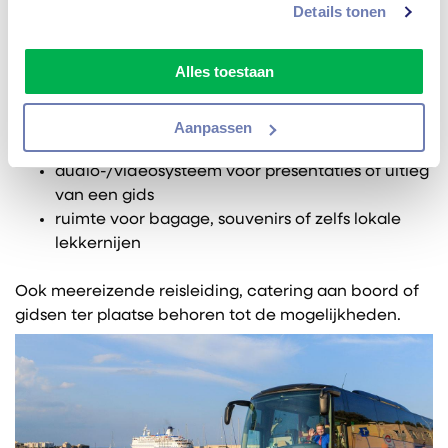
Details tonen
Uw groep reist in stijl en veiligheid met onze moderne
wagenpark, geschikt voor 15 tot 1500 personen.
Alles toestaan
U geniet van:
ruime zitplaatsen
Aanpassen
klimaatregeling
audio-/videosysteem voor presentaties of uitleg
van een gids
ruimte voor bagage, souvenirs of zelfs lokale
lekkernijen
Ook meereizende reisleiding, catering aan boord of
gidsen ter plaatse behoren tot de mogelijkheden.