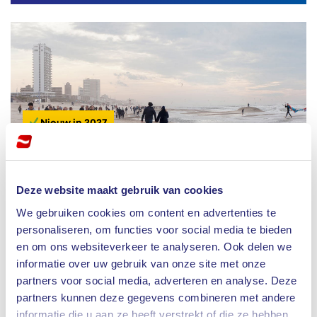
Nieuw in 2027
Uitwaaiweekend Zandvoort
Deze website maakt gebruik van cookies
3 dagen
Nederland
We gebruiken cookies om content en advertenties te
15 januari
|
22 januari
|
29 januari
personaliseren, om functies voor social media te bieden
en om ons websiteverkeer te analyseren. Ook delen we
informatie over uw gebruik van onze site met onze
partners voor social media, adverteren en analyse. Deze
Januari is de maand van rust, ruimte en frisse
partners kunnen deze gegevens combineren met andere
lucht. Even loskomen van volle agenda’s en
informatie die u aan ze heeft verstrekt of die ze hebben