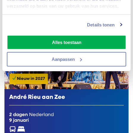
goede voornemens,...
verzameld op basis van uw gebruik van hun services.
Vanaf
289,-
Bekijk reis
Details tonen
Alles toestaan
Aanpassen
Nieuw in 2027
André Rieu aan Zee
2 dagen
Nederland
9 januari