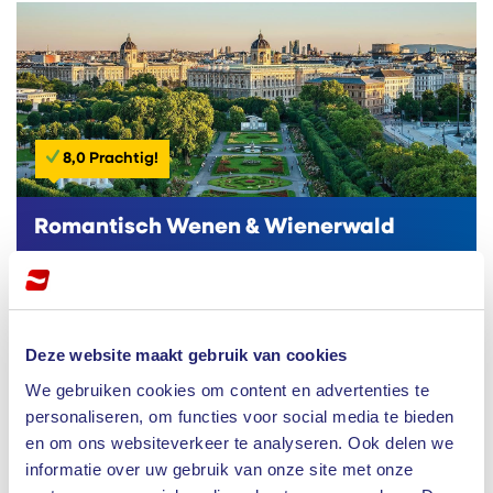
8,0 Prachtig!
Romantisch Wenen & Wienerwald
8 dagen
Oostenrijk
22 augustus
|
12 september
|
10 oktober
| ea.
Deze website maakt gebruik van cookies
We gebruiken cookies om content en advertenties te
personaliseren, om functies voor social media te bieden
Laat u meevoeren op een comfortabele busreis
en om ons websiteverkeer te analyseren. Ook delen we
naar het hart van Oostenrijk. Tijdens deze
informatie over uw gebruik van onze site met onze
volledig verzorgde...