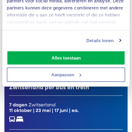
partners voor social media, adverteren en analyse. Deze
partners kunnen deze gegevens combineren met andere
Vanaf
699,-
Bekijk reis
informatie die u aan ze heeft verstrekt of die ze hebben
verzameld op basis van uw gebruik van hun services.
Details tonen
Alles toestaan
9,3 Excellent!
Aanpassen
Zwitserland per bus en trein
7 dagen
Zwitserland
11 oktober
|
23 mei
|
17 juni
| ea.