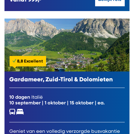
8,8 Excellent
Gardameer, Zuid-Tirol & Dolomieten
10 dagen
Italië
10 september
|
1 oktober
|
15 oktober
| ea.
Geniet van een volledig verzorgde busvakantie