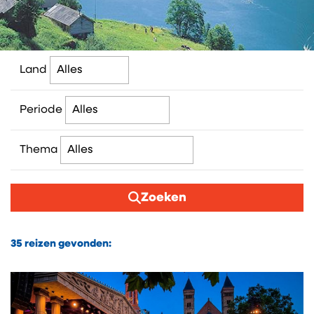
Land
Periode
Thema
Zoeken
35
reizen gevonden: