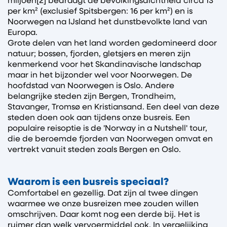
miljoen[2] bedraagt de bevolkingsdichtheid circa 13
per km² (exclusief Spitsbergen: 16 per km²) en is
Noorwegen na IJsland het dunstbevolkte land van
Europa.
Grote delen van het land worden gedomineerd door
natuur; bossen, fjorden, gletsjers en meren zijn
kenmerkend voor het Skandinavische landschap
maar in het bijzonder wel voor Noorwegen. De
hoofdstad van Noorwegen is Oslo. Andere
belangrijke steden zijn Bergen, Trondheim,
Stavanger, Tromsø en Kristiansand. Een deel van deze
steden doen ook aan tijdens onze busreis. Een
populaire reisoptie is de 'Norway in a Nutshell' tour,
die de beroemde fjorden van Noorwegen omvat en
vertrekt vanuit steden zoals Bergen en Oslo.
Waarom is een busreis speciaal?
Comfortabel en gezellig. Dat zijn al twee dingen
waarmee we onze busreizen mee zouden willen
omschrijven. Daar komt nog een derde bij. Het is
ruimer dan welk vervoermiddel ook. In vergelijking