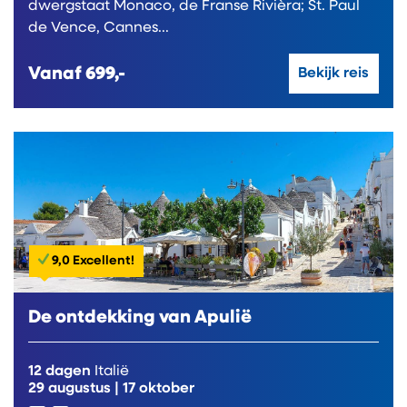
dwergstaat Monaco, de Franse Rivièra; St. Paul
de Vence, Cannes...
Vanaf
699,-
Bekijk reis
9,0 Excellent!
De ontdekking van Apulië
12 dagen
Italië
29 augustus
|
17 oktober