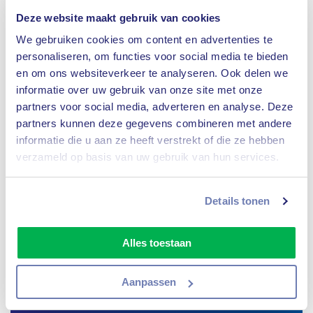
Deze website maakt gebruik van cookies
Vanaf
999,-
Bekijk reis
We gebruiken cookies om content en advertenties te
personaliseren, om functies voor social media te bieden
en om ons websiteverkeer te analyseren. Ook delen we
informatie over uw gebruik van onze site met onze
partners voor social media, adverteren en analyse. Deze
partners kunnen deze gegevens combineren met andere
informatie die u aan ze heeft verstrekt of die ze hebben
verzameld op basis van uw gebruik van hun services.
8,8 Excellent
Details tonen
Gardameer, Zuid-Tirol & Dolomieten
Alles toestaan
10 dagen
Italië
10 september
|
1 oktober
|
15 oktober
| ea.
Aanpassen