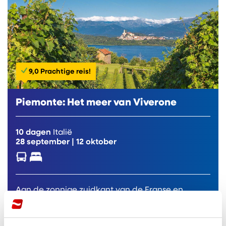
9,0 Prachtige reis!
Piemonte: Het meer van Viverone
10 dagen
Italië
28 september
|
12 oktober
Aan de zonnige zuidkant van de Franse en
Italiaanse Alpen ligt Piemonte, een regio die
letterlijk ‘aan...