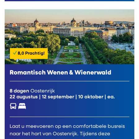
8,0 Prachtig!
Romantisch Wenen & Wienerwald
8 dagen
Oostenrijk
22 augustus
|
12 september
|
10 oktober
| ea.
Laat u meevoeren op een comfortabele busreis
naar het hart van Oostenrijk. Tijdens deze