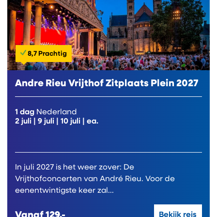
8,7 Prachtig
Andre Rieu Vrijthof Zitplaats Plein 2027
1 dag
Nederland
2 juli
|
9 juli
|
10 juli
| ea.
In juli 2027 is het weer zover: De
Vrijthofconcerten van André Rieu. Voor de
eenentwintigste keer zal...
Vanaf
129,-
Bekijk reis