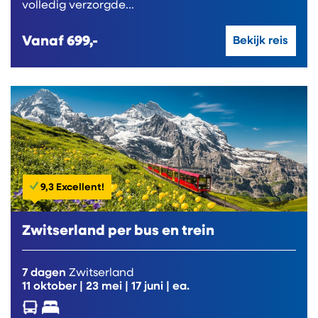
volledig verzorgde...
Vanaf
699,-
Bekijk reis
9,3 Excellent!
Zwitserland per bus en trein
7 dagen
Zwitserland
11 oktober
|
23 mei
|
17 juni
| ea.