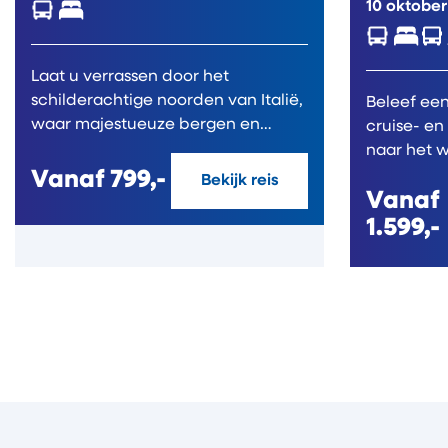
10 oktober
Laat u verrassen door het
schilderachtige noorden van Italië,
Beleef ee
waar majestueuze bergen en
cruise- en
glinsterende...
naar het w
een comfor
Vanaf
799,-
Bekijk reis
Vanaf
1.599,-