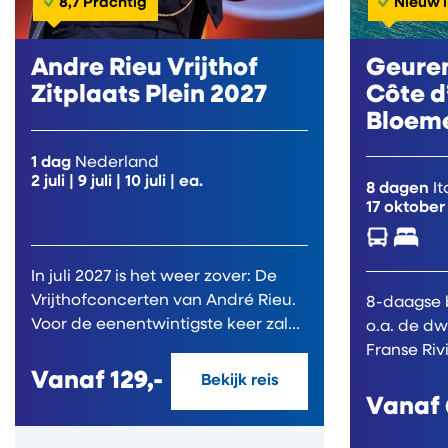
8,7 Prachtig
Nieuw 
Andre Rieu Vrijthof
Geuren
Zitplaats Plein 2027
Côte d
Bloeme
1 dag
Nederland
2 juli
|
9 juli
|
10 juli
| ea.
8 dagen
It
17 oktober
In juli 2027 is het weer zover: De
Vrijthofconcerten van André Rieu.
8-daagse 
Voor de eenentwintigste keer zal...
o.a. de d
Franse Rivièra; St. Pau
Cannes...
Vanaf
129,-
Bekijk reis
Vanaf