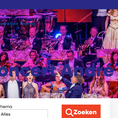
ondreizen
themas
oncert André
Thema
Zoeken