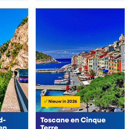
Nieuw in 2026
d-
Toscane en Cinque
en
Terre