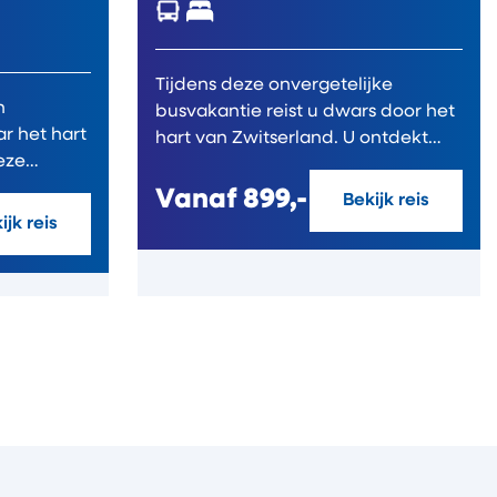
Tijdens deze onvergetelijke
n
busvakantie reist u dwars door het
r het hart
hart van Zwitserland. U ontdekt
eze
indrukwekkende...
Vanaf
899,-
Bekijk reis
ijk reis