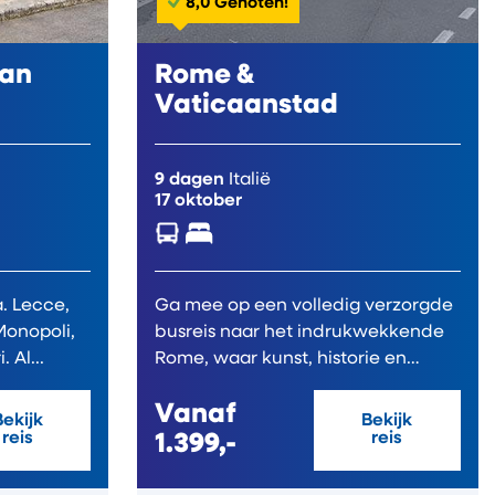
8,0 Genoten!
van
Rome &
Vaticaanstad
9 dagen
Italië
17 oktober
a. Lecce,
Ga mee op een volledig verzorgde
Monopoli,
busreis naar het indrukwekkende
Polignano, Matera en Bari. Al...
Rome, waar kunst, historie en
Italiaanse...
Vanaf
Bekijk
Bekijk
reis
1.399,-
reis