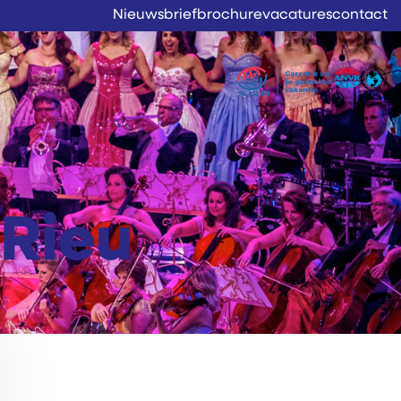
Nieuwsbrief
brochure
vacatures
contact
 Rieu