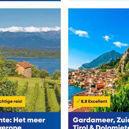
chtige reis!
8,8 Excellent
te: Het meer
Gardameer, Zui
verone
Tirol & Dolomiet