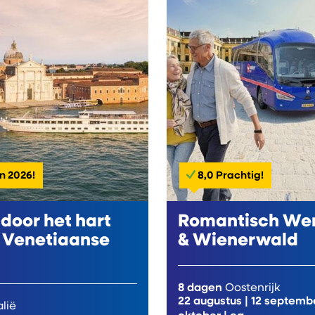
n 2026!
8,0 Prachtig!
 door het hart
Romantisch We
 Venetiaanse
& Wienerwald
8 dagen
Oostenrijk
22 augustus
|
12 septemb
alië