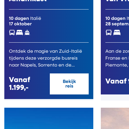
10 dagen
Italië
10 dagen
I
17 oktober
28 septem
Ontdek de magie van Zuid-Italië
Aan de zo
tijdens deze verzorgde busreis
Franse en 
naar Napels, Sorrento en de
Piemonte, e
Amalfikust....
‘aan...
Vanaf
Vanaf
Bekijk
1.199,-
reis