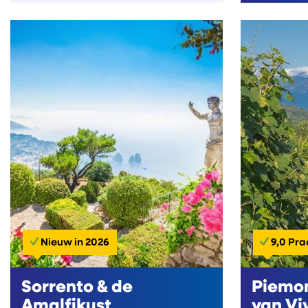
Nieuw in 2026
9,0 Pra
Sorrento & de
Piemon
Amalfikust
van Vi