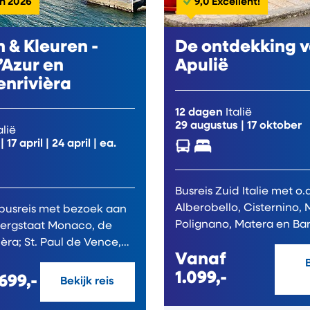
in 2026
9,0 Excellent!
 & Kleuren -
De ontdekking 
’Azur en
Apulië
nrivièra
12 dagen
Italië
29 augustus
|
17 oktober
alië
|
17 april
|
24 april
| ea.
Busreis Zuid Italie met o.
Alberobello, Cisternino, 
busreis met bezoek aan
wergstaat Monaco, de
l de Vence,
Vanaf
1.099,-
699,-
Bekijk reis