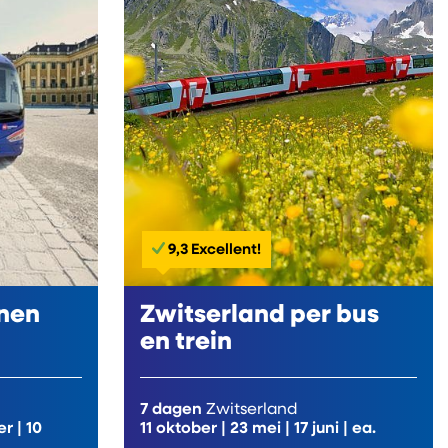
9,3 Excellent!
nen
Zwitserland per bus
en trein
7 dagen
Zwitserland
er
|
10
11 oktober
|
23 mei
|
17 juni
| ea.