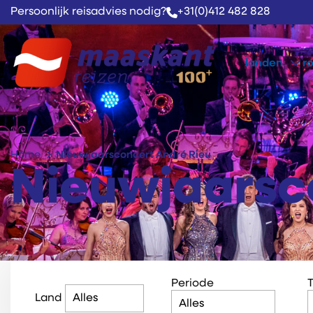
Persoonlijk reisadvies nodig?
+31(0)412 482 828
landen
r
Home
Nieuwjaarsconcert André Rieu
Nieuwjaarsc
Periode
Land