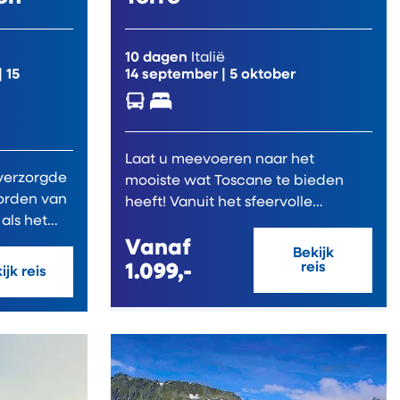
10 dagen
Italië
|
15
14 september
|
5 oktober
Laat u meevoeren naar het
 verzorgde
mooiste wat Toscane te bieden
orden van
heeft! Vanuit het sfeervolle
als het
Montecatini Terme...
Vanaf
Bekijk
1.099,-
reis
ijk reis