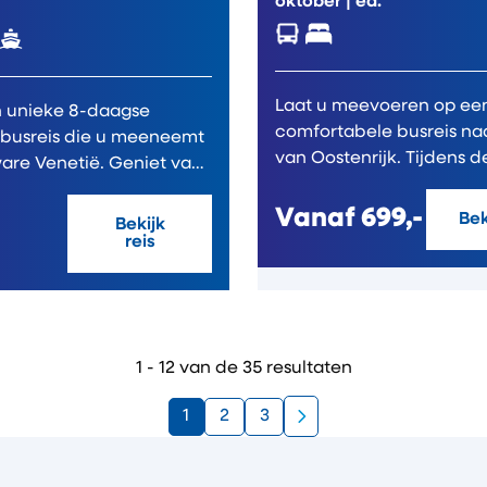
oktober
| ea.
Laat u meevoeren op ee
n unieke 8-daagse
comfortabele busreis naa
 busreis die u meeneemt
van Oostenrijk. Tijdens d
are Venetië. Geniet van
volledig verzorgde...
tabel...
Vanaf
699,-
Bek
Bekijk
reis
1 - 12 van de 35 resultaten
1
2
3