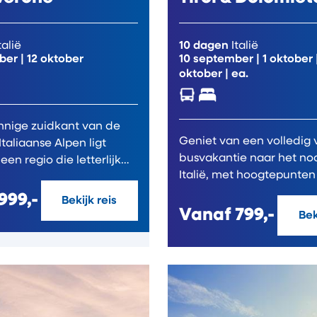
talië
10 dagen
Italië
ber
|
12 oktober
10 september
|
1 oktober
oktober
| ea.
nnige zuidkant van de
Geniet van een volledig
Italiaanse Alpen ligt
busvakantie naar het no
en regio die letterlijk
Italië, met hoogtepunten 
Gardameer,...
999,-
Bekijk reis
Vanaf
799,-
Bek