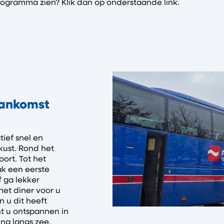
programma zien? Klik dan op onderstaande link.
aankomst
tief snel en
kust. Rond het
ort. Tot het
ak een eerste
f ga lekker
het diner voor u
n u dit heeft
nt u ontspannen in
ng langs zee.