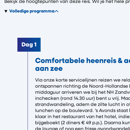
Bekijk de hoogtepunten van deze reis. Wil je het hele 
Volledige programma
Dag 1
Comfortabele heenreis & 
aan zee
Via onze korte servicelijnen reizen we rela
ontspannen richting de Noord-Hollandse 
middaguur arriveren we bij het NH Zandvo
inchecken (rond 14.30 uur) bent u vrij. Ma
strandwandeling, adem de zilte lucht in o
lunchen op de boulevard. ’s Avonds staat 
klaar in het restaurant van het hotel, indie
bijgeboekt (2 diners € 49 p.p.). Daarna ku
de lounge of nog een frisse avondwandeli