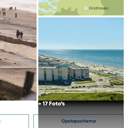
+ 17 Foto’s
s
Opstapschema