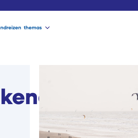
ondreizen
themas
ekend