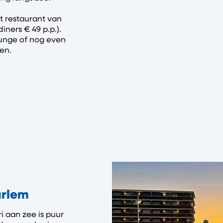
et restaurant van
iners € 49 p.p.).
ounge of nog even
en.
arlem
i aan zee is puur