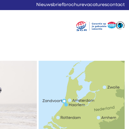
Nieuwsbrief
brochure
vacatures
contact