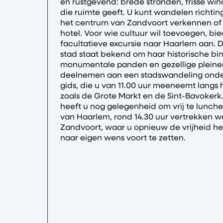
en rustgevend: brede stranden, frisse win
die ruimte geeft. U kunt wandelen richti
het centrum van Zandvoort verkennen of 
hotel. Voor wie cultuur wil toevoegen, bi
facultatieve excursie naar Haarlem aan. D
stad staat bekend om haar historische bi
monumentale panden en gezellige pleinen
deelnemen aan een stadswandeling onder
gids, die u van 11.00 uur meeneemt langs
zoals de Grote Markt en de Sint-Bavoker
heeft u nog gelegenheid om vrij te lunch
van Haarlem, rond 14.30 uur vertrekken w
Zandvoort, waar u opnieuw de vrijheid h
naar eigen wens voort te zetten.