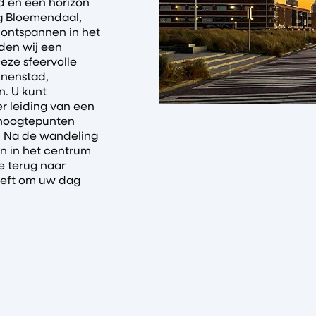
d en een horizon
ng Bloemendaal,
ontspannen in het
eden wij een
eze sfeervolle
nnenstad,
. U kunt
 leiding van een
 hoogtepunten
k. Na de wandeling
en in het centrum
e terug naar
eeft om uw dag