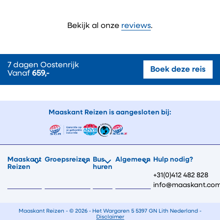
Bekijk al onze
reviews
.
7 dagen Oostenrijk
Boek deze reis
Vanaf
659,-
Maaskant Reizen is aangesloten bij:
Maaskant
Groepsreizen
Bus
Algemeen
Hulp nodig?
Reizen
huren
+31(0)412 482 828
info@maaskant.co
Maaskant Reizen - © 2026 - Het Wargaren 5 5397 GN Lith Nederland -
Disclaimer