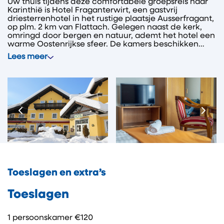
Uw thuis tijdens deze comfortabele groepsreis naar
Karinthië is Hotel Fraganterwirt, een gastvrij
driesterrenhotel in het rustige plaatsje Ausserfragant,
op plm. 2 km van Flattach. Gelegen naast de kerk,
omringd door bergen en natuur, ademt het hotel een
warme Oostenrijkse sfeer. De kamers beschikken
over een eigen badkamer, televisie en zijn verspreid
Lees meer
over twee verdiepingen (geen lift aanwezig). U geniet
dagelijks van een verzorgd ontbijtbuffet en ’s avonds
van een 3-gangen diner. Op kerstavond wordt een
speciaal 4-gangen kerstdiner geserveerd. Het hotel
heeft een gezellige Stube, een kelderbar en een
restaurant waar het goed toeven is. U voelt zich hier
direct welkom!
Toeslagen en extra’s
Toeslagen
1 persoonskamer €120