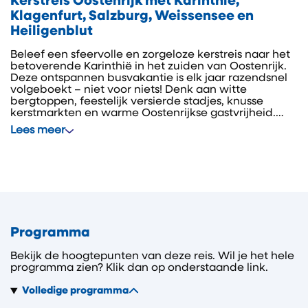
Kerstreis Oostenrijk met Karinthië,
Klagenfurt, Salzburg, Weissensee en
Heiligenblut
Beleef een sfeervolle en zorgeloze kerstreis naar het
betoverende Karinthië in het zuiden van Oostenrijk.
Deze ontspannen busvakantie is elk jaar razendsnel
volgeboekt – niet voor niets! Denk aan witte
bergtoppen, feestelijk versierde stadjes, knusse
kerstmarkten en warme Oostenrijkse gastvrijheid.
Geniet van een sfeervol programma met mooie
Lees meer
excursies, goede verzorging en gezellige avonden in
het hotel. Karinthië, ook wel de ‘Oostenrijkse Rivièra’,
laat zich in de winter van haar mooiste kant zien. U
verblijft in een traditioneel hotel in het
schilderachtige Flattach, en ontdekt onder meer de
barokstad Salzburg, de Weissensee en het idyllische
Heiligenblut aan de voet van de Grossglockner. Een
warme kerstreis vol beleving, comfort en rust.
Programma
Bekijk de hoogtepunten van deze reis. Wil je het hele
programma zien? Klik dan op onderstaande link.
Volledige programma