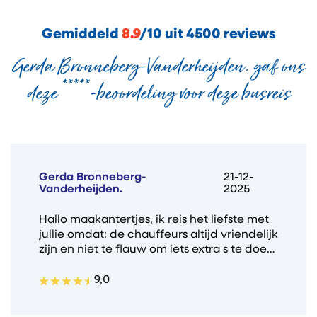
Gemiddeld
8.9
/10 uit 4500 reviews
Gerda Bronneberg-Vanderheijden. gaf ons
deze *****-beoordeling voor deze busreis
Gerda Bronneberg-
21-12-
Vanderheijden.
2025
Hallo maakantertjes, ik reis het liefste met
jullie omdat: de chauffeurs altijd vriendelijk
zijn en niet te flauw om iets extra s te doen.
Ik ben van plan om met kerstmis weer met
jullie reis mee te gaan omdat dat heel
9,0
goed bevallen is de laatste twee keer.