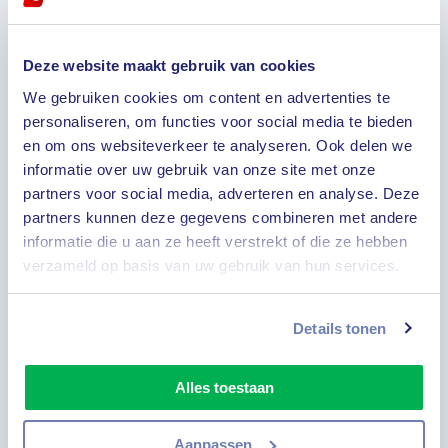
25 december
Weissensee en Heiligenblut
Deze website maakt gebruik van cookies
Na het ontbijt maken we een winterse
We gebruiken cookies om content en advertenties te
tocht langs het sprookjesachtige meer -
personaliseren, om functies voor social media te bieden
de Weissensee- en het schilderachtige
en om ons websiteverkeer te analyseren. Ook delen we
bergdorp Heiligenblut, bekend van de
informatie over uw gebruik van onze site met onze
Grossglockner. Rond 16.00 uur keren we
terug naar het hotel. ’s Avonds geniet u
partners voor social media, adverteren en analyse. Deze
van een gezellige Evergreenavond met
partners kunnen deze gegevens combineren met andere
diner.
informatie die u aan ze heeft verstrekt of die ze hebben
verzameld op basis van uw gebruik van hun services.
Details tonen
Alles toestaan
26 december
Aanpassen